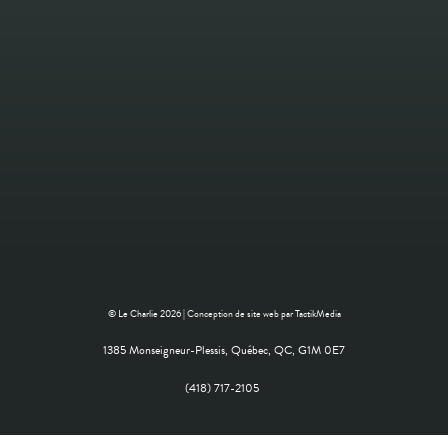
© Le Charlie 2026 |
Conception de site web
par TactikMedia
1385 Monseigneur-Plessis, Québec, QC, G1M 0E7
(418) 717-2105